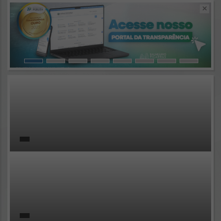
Resultados para
""
Portais
Por favor, aguarde...
NOTÍCIAS
Por favor, aguarde...
SUBPORTAIS
Por favor, aguarde...
SERVIÇOS
Por favor, aguarde...