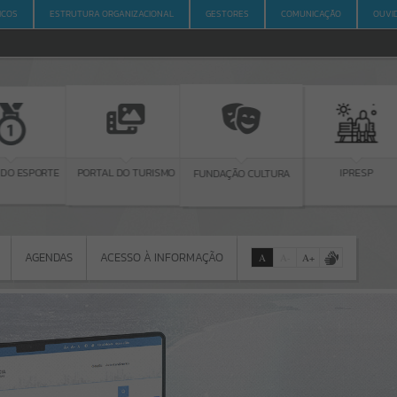
ICOS
ESTRUTURA ORGANIZACIONAL
GESTORES
COMUNICAÇÃO
OUVI
ORTE
PORTAL DO TURISMO
IPRESP
FUNDAÇÃO CULTURA
AGENDAS
ACESSO À INFORMAÇÃO
A
A
-
A
+
AGENDAS
ACESSO À INFORMAÇÃO
Por favor, aguarde...