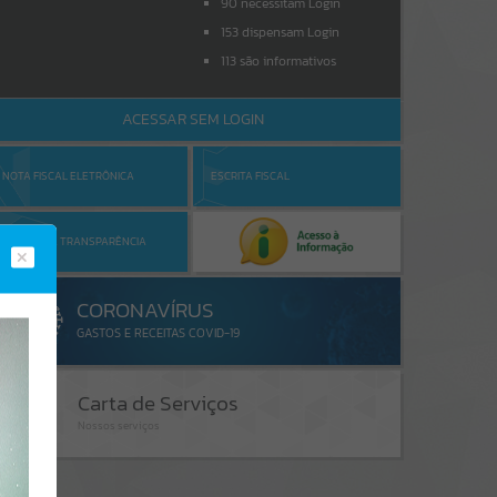
90
necessitam Login
153
dispensam Login
113
são informativos
ACESSAR SEM LOGIN
NOTA FISCAL ELETRÔNICA
ESCRITA FISCAL
PORTAL DA TRANSPARÊNCIA