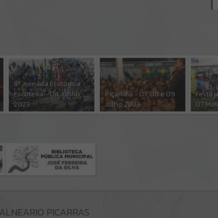
8ª Jornada Ecológica
Escoteira - 04 Junho
Piçarraiá - 07, 08 e 09
Festa 
2023
Julho 2023
07 Mai
BALNEARIO PICARRAS