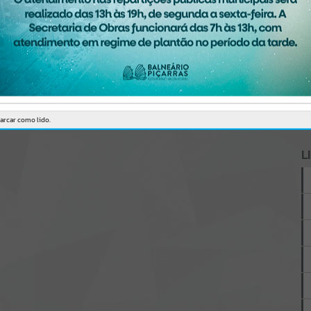
A
arcar como lido.
L