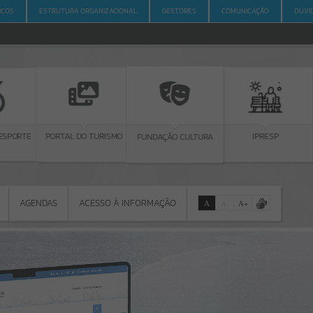
ICOS
ESTRUTURA ORGANIZACIONAL
GESTORES
COMUNICAÇÃO
OUVI
ORTE
PORTAL DO TURISMO
IPRESP
FUNDAÇÃO CULTURA
AGENDAS
ACESSO À INFORMAÇÃO
A
A
-
A
+
AGENDAS
ACESSO À INFORMAÇÃO
Por favor, aguarde...