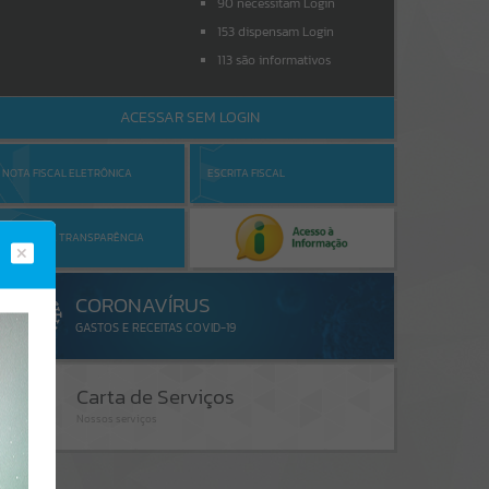
90
necessitam Login
153
dispensam Login
113
são informativos
ACESSAR SEM LOGIN
NOTA FISCAL ELETRÔNICA
ESCRITA FISCAL
PORTAL DA TRANSPARÊNCIA