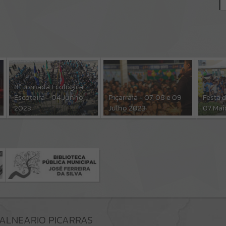
8ª Jornada Ecológica
Escoteira - 04 Junho
Piçarraiá - 07, 08 e 09
Festa 
2023
Julho 2023
07 Mai
BALNEARIO PICARRAS