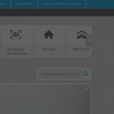
DORIA
ACESSIBILIDADE
RADAR TRANSPARÊNCIA PÚBLICA
DEFESA CIVIL
REDES SOC
IPTU 2026
PREVIDÊNCIA
COMPLEMENTAR