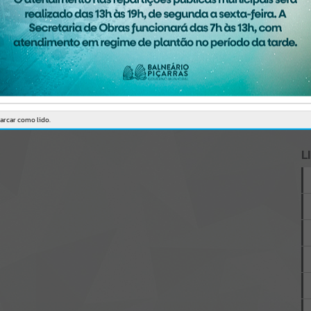
A
arcar como lido.
L