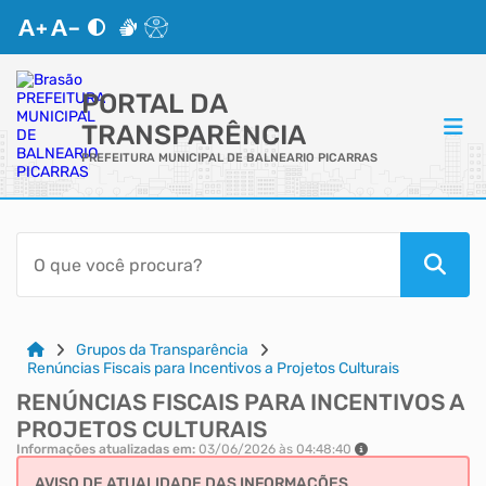
PORTAL DA
TRANSPARÊNCIA
PREFEITURA MUNICIPAL DE BALNEARIO PICARRAS
ACESSO RÁPIDO
Acessibilidade
Cidadão
Grupos da Transparência
Renúncias Fiscais para Incentivos a Projetos Culturais
RENÚNCIAS FISCAIS PARA INCENTIVOS A
Autoatendimento
PROJETOS CULTURAIS
Informações atualizadas em:
03/06/2026 às 04:48:40
Mapa do Site
AVISO DE ATUALIDADE DAS INFORMAÇÕES