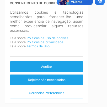
CONSENTIMENTO DE COOKIES
Utilizamos cookies e tecnologias
semelhantes para fornecer-lhe uma
melhor experiência de navegação, assim
como providenciar alguns recursos
essenciais.
Leia sobre
Políticas de uso de cookies.
Leia sobre
Políticas de privacidade.
A página não foi
Leia sobre
Termos de Uso.
encontrada!
Desculpe, a página que você procura não
existe ou está em manutenção.
Aceitar
Voltar para o início
Rejeitar não necessários
Gerenciar Preferências