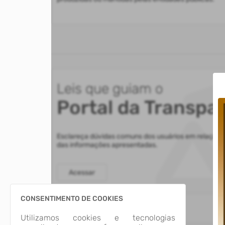
Leis que guiam o
Portal da Transpa
Esclareça dúvidas comuns dos usuários em relação 
das informações apresentadas.
Acessar
CONSENTIMENTO DE COOKIES
Utilizamos cookies e tecnologias