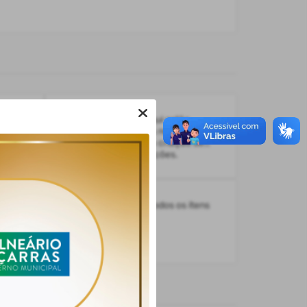
Dados Abertos
os
Os dados disponíveis aqui estão
dispostos com base nas recomendações
da INDA e possibilitam a criação de
novas consulta e aplicações.
a Transparência com a exibição de todos os itens