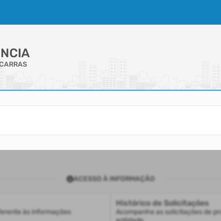
NCIA
ICARRAS
ACESSO À INFORMAÇÃO
Histórico de Solicitações
ferente às informações
Acompanhe as solicitações de pr
entidade.