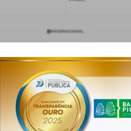
INFORMACIONAL
Glossário
Auxilia na compreensão de term
utilizados nas informações
rência
disponibilizadas.
ao cumprimento legal
Mapa do Site
Consulte a estrutura do Portal d
disponíveis
BANNERS