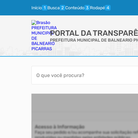
Início
Busca
Conteúdo
Rodapé
PORTAL DA TRANSPARÊ
PREFEITURA MUNICIPAL DE BALNEARIO P
Acesso à Informação
Faça seu pedido e/ou acompanhe sua solicitação re
produzidas ou mantidas pelas entidades públicas.