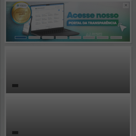
Resultados para
""
Portais
Por favor, aguarde...
NOTÍCIAS
Por favor, aguarde...
SUBPORTAIS
Por favor, aguarde...
SERVIÇOS
Por favor, aguarde...